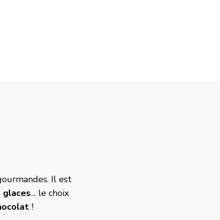
gourmandes. Il est
 glaces
… le choix
hocolat
!