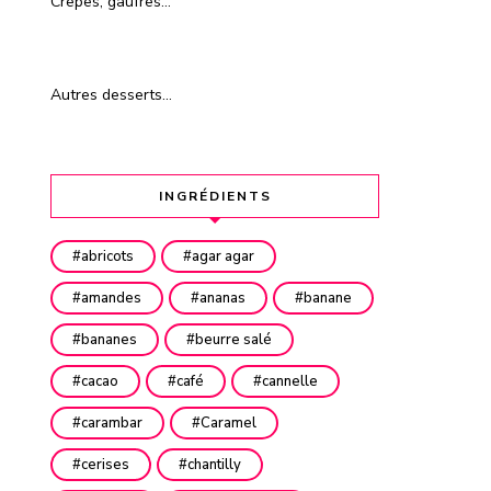
Crêpes, gaufres…
Autres desserts…
INGRÉDIENTS
abricots
agar agar
amandes
ananas
banane
bananes
beurre salé
cacao
café
cannelle
carambar
Caramel
cerises
chantilly