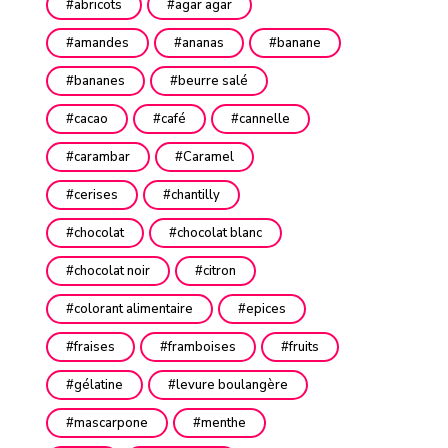
abricots
agar agar
amandes
ananas
banane
bananes
beurre salé
cacao
café
cannelle
carambar
Caramel
cerises
chantilly
chocolat
chocolat blanc
chocolat noir
citron
colorant alimentaire
epices
fraises
framboises
fruits
gélatine
levure boulangère
mascarpone
menthe